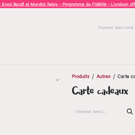
 Envoi Bpost et Mondial Relay - Programme de Fidélité - Livraison of
Blog
Inspiration
Produits
Autres
Carte c
Carte cadeaux