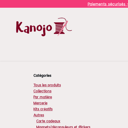
Se rendre au contenu
Paiements sécurisés -
A propos
Services
Boutique
Agenda
Ateliers
Catégories
Tous les produits
Collections
Par matière
Mercerie
Kits créatifs
Autres
Carte cadeaux
Magnets/décapsuleurs et stickers