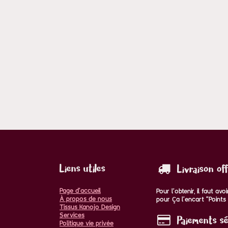
Liens utiles
Livraison of
Page d'accueil
Pour l'obtenir, il faut a
À propos de nous
pour ça l'encart "Points 
Tissus Kanojo Design
Services
Paiements sé
Politique vie privée