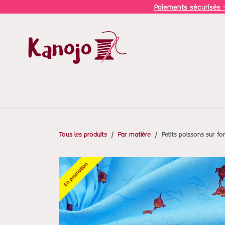
Se rendre au contenu
Paiements sécurisés -
A propos
Services
Boutique
Agenda
Ateliers
Tous les produits
Par matière
Petits poissons sur fon
En promotion
En promotion