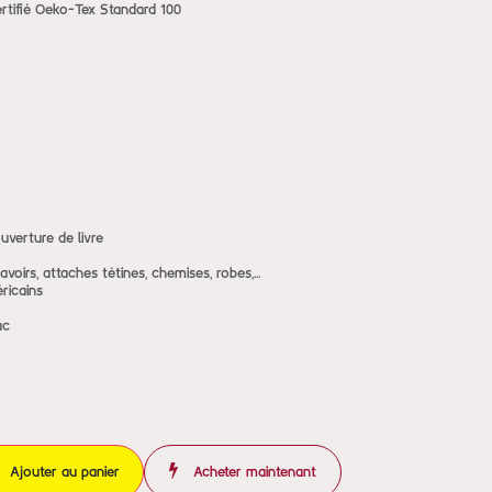
tifié Oeko-Tex Standard 100
uverture de livre
avoirs, attaches tétines, chemises, robes,...
ricains
ac
Ajouter au panier
Acheter maintenant