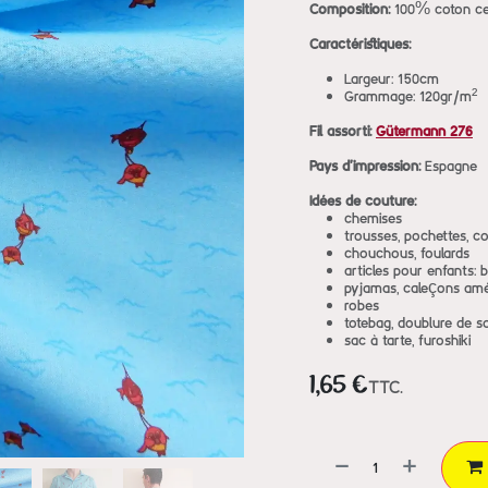
Composition:
100% coton cer
Caractéristiques:
Largeur: 150cm
Grammage: 120gr/m²
Fil assorti:
Gütermann 276
Pays d'impression:
Espagne
Idées de couture:
chemises
trousses, pochettes, co
chouchous, foulards
articles pour enfants: b
pyjamas, caleçons amé
robes
totebag, doublure de s
sac à tarte, furoshiki
1,65
€
TTC.