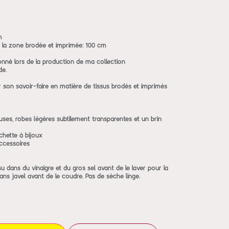
m
 la zone brodée et imprimée: 100 cm
nné lors de la production de ma collection
de.
r son savoir-faire en matière de tissus brodés et imprimés
ouses, robes légères subtilement transparentes et un brin
ochette à bijoux
ccessoires
su dans du vinaigre et du gros sel avant de le laver pour la
ans javel avant de le coudre. Pas de sèche linge.