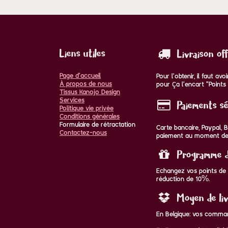
Liens utiles
Livraison of
Page d'accueil
Pour l'obtenir, il faut a
À propos de nous
pour ça l'encart "Points 
Tissus Kanojo Design
Services
Paiements sé
Politique vie privée
Conditions générales
Formulaire de rétractation
Carte bancaire, Paypal,
Contactez-nous
paiement au moment de
Programme de
Echangez vos points de f
réduction de 10%.
Moyen de liv
En Belgique: vos comman