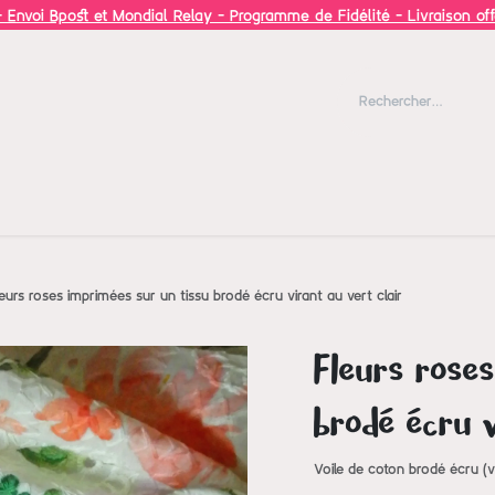
 Envoi Bpost et Mondial Relay - Programme de Fidélité - Livraison of
Blog
Inspiration
leurs roses imprimées sur un tissu brodé écru virant au vert clair
Fleurs roses
brodé écru v
Voile de coton brodé écru (vi