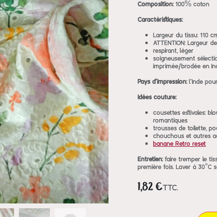
Composition:
100% coton
Caractéristiques:
Largeur du tissu: 110 c
ATTENTION: Largeur de
respirant, léger
soigneusement sélectio
imprimée/brodée en In
Pays d'impression:
l'Inde pou
Idées couture:
cousettes estivales: bl
romantiques
trousses de toilette, p
chouchous et autres a
banane Retro reset
Entretien:
faire tremper le tis
première fois. Laver à 30°C s
1,82
€
TTC.