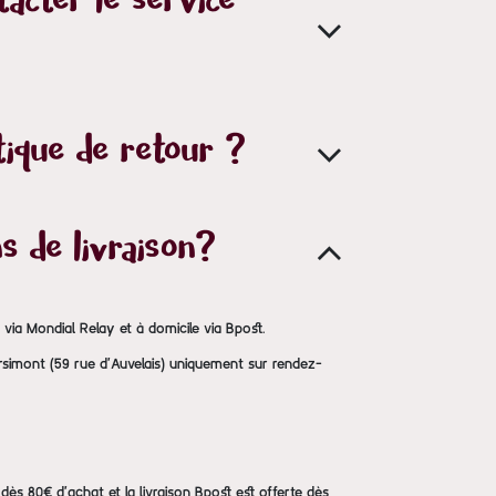
acter le service
tique de retour ?
s de livraison?
s via Mondial Relay et à domicile via Bpost.
Arsimont (59 rue d'Auvelais) uniquement sur rendez-
te dès 80€ d'achat et la livraison Bpost est offerte dès