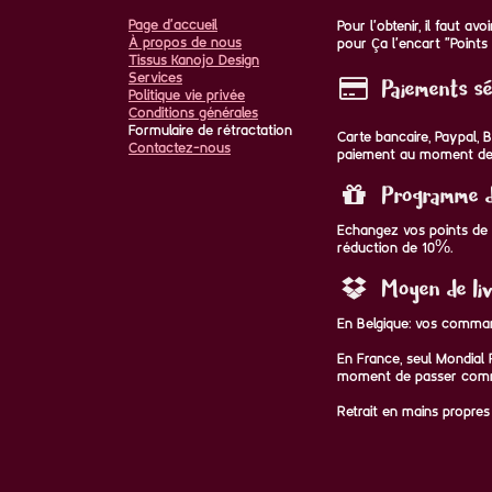
Page d'accueil
Pour l'obtenir, il faut a
À propos de nous
pour ça l'encart "Points 
Tissus Kanojo Design
Services
Paiements sé
Politique vie privée
Conditions générales
Formulaire de rétractation
Carte bancaire, Paypal,
Contactez-nous
paiement au moment de
Programme de
Echangez vos points de f
réduction de 10%.
Moyen de liv
En Belgique: vos comman
En France, seul Mondial R
moment de passer com
Retrait en mains propres