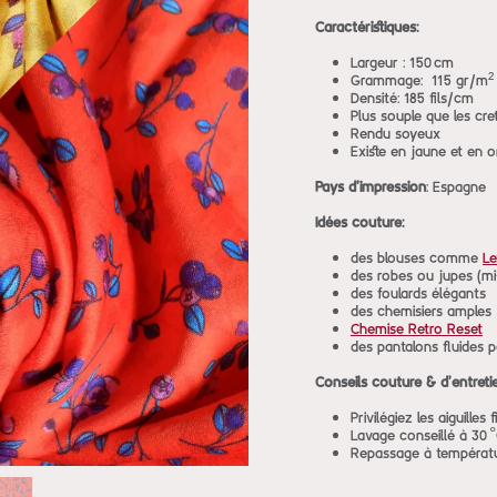
Caractéristiques:
Largeur : 150 cm
Grammage: 115 gr/m²
Densité: 185 fils/cm
Plus souple que les cre
Rendu soyeux
Existe en jaune et en 
Pays d'impression
: Espagne
Idées couture:
des blouses comme
Le
des robes ou jupes (
des foulards élégants
des chemisiers amples
Chemise Retro Reset
des pantalons fluides p
Conseils couture & d’entreti
Privilégiez les aiguilles
Lavage conseillé à 30 °
Repassage à températ