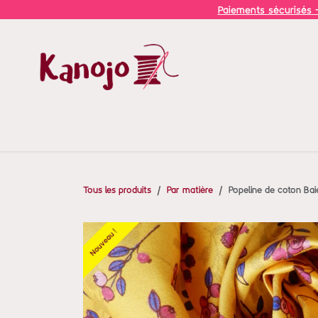
Se rendre au contenu
Paiements sécurisés -
A propos
Services
Boutique
Agenda
Ateliers
Tous les produits
Par matière
Popeline de coton Bai
Nouveau !
Nouveau !