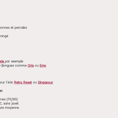
tonnes et percales
orangé
xie
par exemple
mi-)longues comme
Oria
ou
Emy
our l'été:
Retro Reset
ou
Singapour
en
 fines (70/90)
C, sans javel
ure moyenne