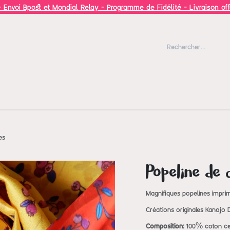
 Envoi Bpost et Mondial Relay - Programme de Fidélité - Livraison of
Blog
Inspiration
es
Popeline de 
Magnifiques popelines impri
Créations originales Kanojo 
Composition:
100% coton cer