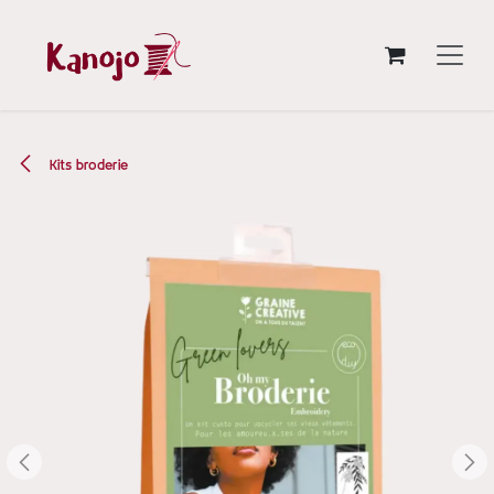
Se rendre au contenu
Kits broderie