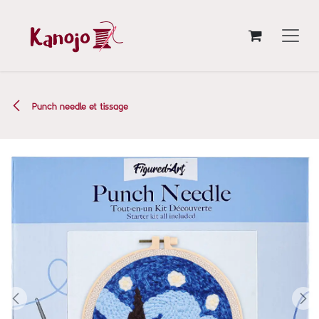
Se rendre au contenu
Punch needle et tissage