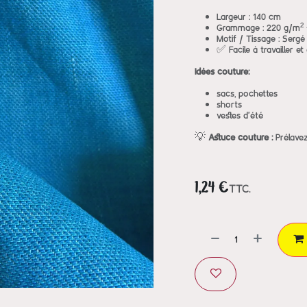
Largeur : 140 cm
Grammage : 220 g/m² –
Motif / Tissage : Sergé
✅ Facile à travailler e
Idées couture:
sacs, pochettes
shorts
vestes d'été
💡
Astuce couture :
Prélavez
1,24
€
TTC.