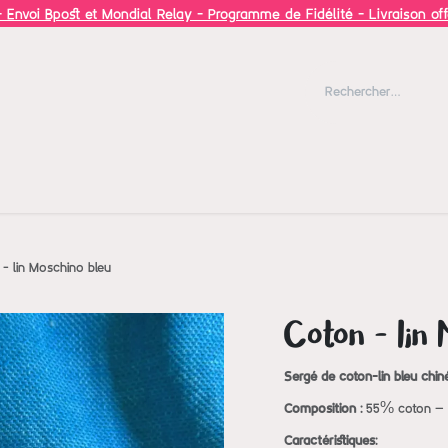
 Envoi Bpost et Mondial Relay - Programme de Fidélité - Livraison of
Blog
Inspiration
 - lin Moschino bleu
Coton - lin 
Sergé de coton-lin bleu chin
Composition :
55% coton – 
Caractéristiques: