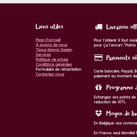
Liens utiles
Livraison of
Page d'accueil
Pour l'obtenir, il faut a
À propos de nous
pour ça l'encart "Points 
Tissus Kanojo Design
Services
Paiements sé
Politique vie privée
Conditions générales
Formulaire de rétractation
Carte bancaire, Paypal,
Contactez-nous
paiement au moment de
Programme de
Echangez vos points de f
réduction de 10%.
Moyen de liv
En Belgique: vos comman
En France, seul Mondial R