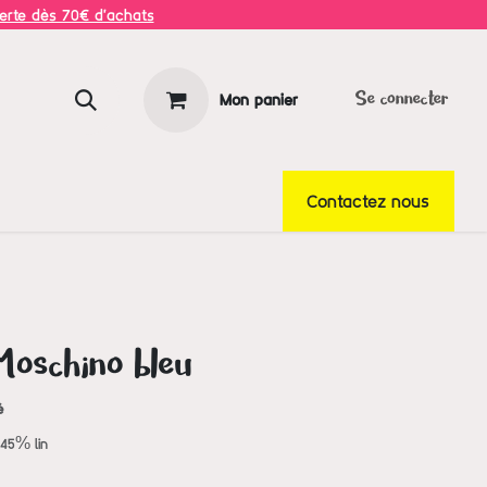
ferte dès 70€ d'achats
Mon panier
Se connecter
Contactez nous
Moschino bleu
é
45% lin