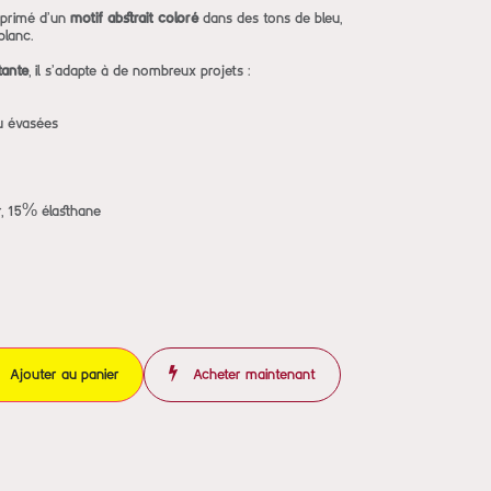
mprimé d’un
motif abstrait coloré
dans des tons de bleu,
 blanc.
tante
, il s’adapte à de nombreux projets :
u évasées
, 15% élasthane
Ajouter au panier
Acheter maintenant