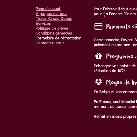
Page d'accueil
Pour l'obtenir, il faut a
À propos de nous
pour ça l'encart "Points 
Tissus Kanojo Design
Services
Paiements sé
Politique vie privée
Conditions générales
Formulaire de rétractation
Carte bancaire, Paypal,
Contactez-nous
paiement au moment de
Programme de
Echangez vos points de f
réduction de 10%.
Moyen de liv
En Belgique: vos comman
En France, seul Mondial R
moment de passer com
Retrait en mains propres