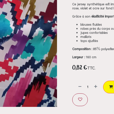
Ce jersey synthétique est i
rose, violet et ocre sur fond
Grâce à son
élasticité impor
blouses fluides
robes près du corps o
jupes confortables
maillots
tops ajustés
Composition :
85% polyester
Largeur :
160 cm
0,82
€
TTC.