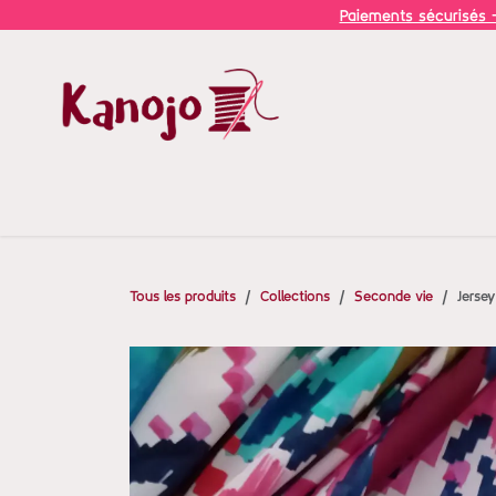
Se rendre au contenu
Paiements sécurisés -
A propos
Services
Boutique
Agenda
Ateliers
Tous les produits
Collections
Seconde vie
Jersey