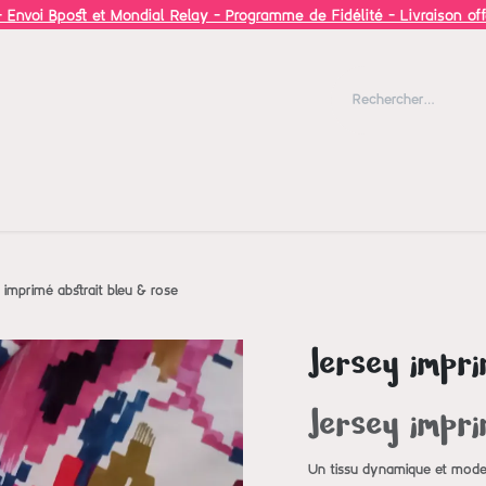
 Envoi Bpost et Mondial Relay - Programme de Fidélité - Livraison of
Blog
Inspiration
 imprimé abstrait bleu & rose
Jersey impri
Jersey impri
Un tissu dynamique et modern