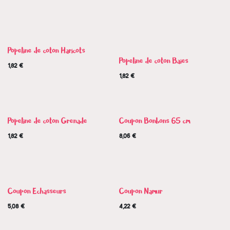
Nouveau !
Nouveau !
Popeline de coton Haricots
Popeline de coton Baies
1,82
€
1,82
€
Nouveau !
Popeline de coton Grenade
Coupon Bonbons 65 cm
1,82
€
8,06
€
Coupon Echasseurs
Coupon Namur
5,08
€
4,22
€