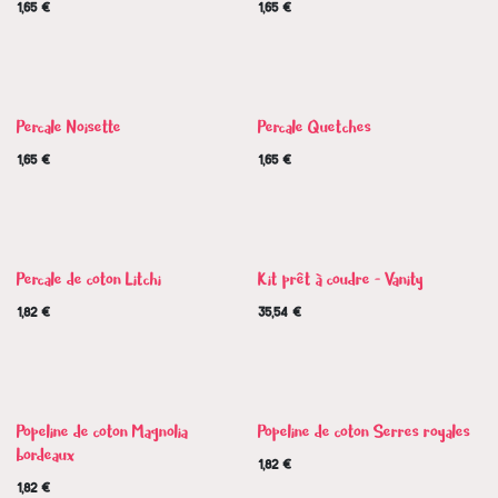
1,65
€
1,65
€
Nouveau !
Nouveau !
Percale Noisette
Percale Quetches
1,65
€
1,65
€
Nouveau !
Percale de coton Litchi
Kit prêt à coudre - Vanity
1,82
€
35,54
€
Nouveau !
Coup de coeur
Popeline de coton Magnolia
Popeline de coton Serres royales
bordeaux
1,82
€
1,82
€