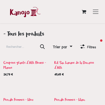
Se rendre au contenu
- Tous les produits
fi
Trier par
Filtres
Coupons géants d'Ath fleuris -
Kit Sac banane de la Ducasse
Mauve
d'Ath
24,79
€
45,45
€
Nouveau !
Nouveau !
Percale Femmes - bleu
Percale Femmes - blanc